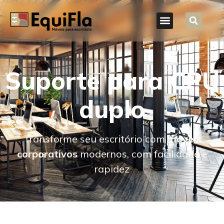
Suporte para CPU
duplo
Transforme seu escritório com
móveis
corporativos
modernos, com facilidade e
rapidez