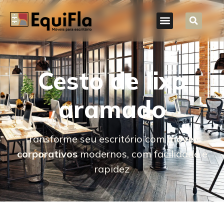
Cesto de lixo
aramado
Transforme seu escritório com
móveis
corporativos
modernos, com facilidade e
rapidez