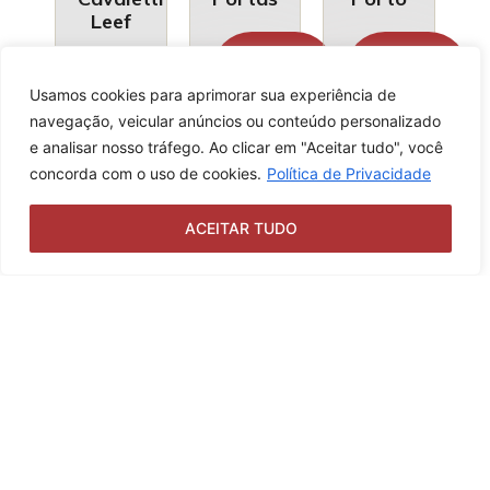
Leef
Quero
Quero
saber
saber
Quero
mais
mais
Usamos cookies para aprimorar sua experiência de
saber
mais
navegação, veicular anúncios ou conteúdo personalizado
e analisar nosso tráfego. Ao clicar em "Aceitar tudo", você
concorda com o uso de cookies.
Política de Privacidade
ACEITAR TUDO
Suporte
Cesto
para
de lixo
CPU
aramado
duplo
Quero
saber
Quero
mais
saber