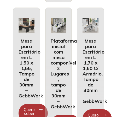
Mesa
Plataforma
Mesa
para
inicial
para
Escritório
com
Escritório
em L
mesa
em L
1,50 x
componível
1,70 x
1,55,
2
1,60 C/
Tampo
Lugares
Armário,
de
,
Tampo
30mm
tampo
de
–
de
30mm
GebbWork
30mm
–
–
GebbWork
GebbWork
Quero
saber
Quero