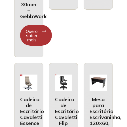
30mm
–
GebbWork
Quero
saber
mais
Cadeira
Cadeira
Mesa
de
de
para
Escritório
Escritório
Escritório
Cavaletti
Cavaletti
Escrivaninha,
Essence
Flip
120×60,