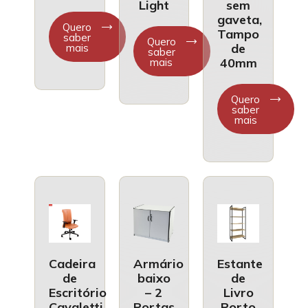
Light
sem
gaveta,
Quero
Tampo
saber
Quero
de
mais
saber
40mm
mais
Quero
saber
mais
Cadeira
Armário
Estante
de
baixo
de
Escritório
– 2
Livro
Cavaletti
Portas
Porto