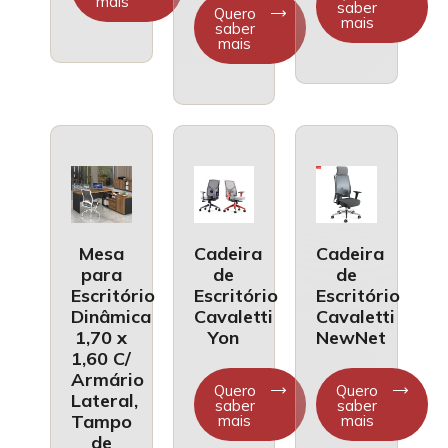
mais
saber
Quero
mais
saber
mais
Mesa
Cadeira
Cadeira
para
de
de
Escritório
Escritório
Escritório
Dinâmica
Cavaletti
Cavaletti
1,70 x
Yon
NewNet
1,60 C/
Armário
Quero
Quero
Lateral,
saber
saber
Tampo
mais
mais
de