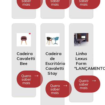
saber
saber
saber
mais
mais
mais
Cadeira
Cadeira
Linha
Cavaletti
de
Lexus
Bee
Escritório
Form
Cavaletti
*LANÇAMENT
Stay
Quero
saber
Quero
mais
saber
Quero
mais
saber
mais